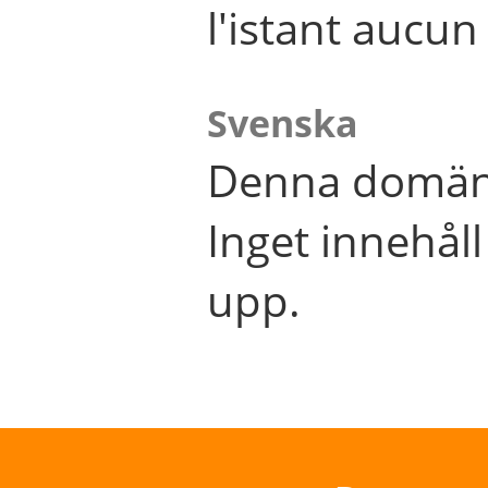
l'istant aucu
Svenska
Denna domän 
Inget innehål
upp.